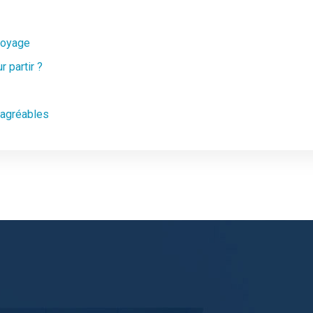
 voyage
 partir ?
 agréables