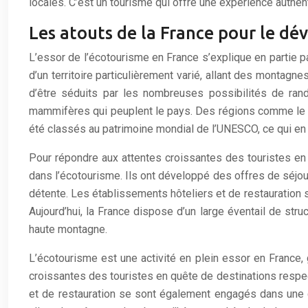
locales. C’est un tourisme qui offre une expérience authen
Les atouts de la France pour le d
L’essor de l’écotourisme en France s’explique en partie pa
d’un territoire particulièrement varié, allant des mont
d’être séduits par les nombreuses possibilités de ra
mammifères qui peuplent le pays. Des régions comme le bas
été classés au patrimoine mondial de l’UNESCO, ce qui en f
Pour répondre aux attentes croissantes des touristes e
dans l’écotourisme. Ils ont développé des offres de séjour
détente. Les établissements hôteliers et de restauration
Aujourd’hui, la France dispose d’un large éventail de st
haute montagne.
L’écotourisme est une activité en plein essor en France,
croissantes des touristes en quête de destinations respe
et de restauration se sont également engagés dans une d