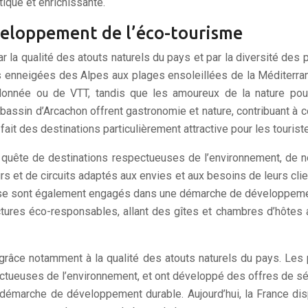
tique et enrichissante.
éveloppement de l’éco-tourisme
r la qualité des atouts naturels du pays et par la diversité des
agnes enneigées des Alpes aux plages ensoleillées de la Médite
ndonnée ou de VTT, tandis que les amoureux de la nature po
sin d’Arcachon offrent gastronomie et nature, contribuant à cet 
ait des destinations particulièrement attractive pour les tourist
n quête de destinations respectueuses de l’environnement, de 
s et de circuits adaptés aux envies et aux besoins de leurs client
 se sont également engagés dans une démarche de développement 
ructures éco-responsables, allant des gîtes et chambres d’hôte
 grâce notamment à la qualité des atouts naturels du pays. Les
ctueuses de l’environnement, et ont développé des offres de séj
émarche de développement durable. Aujourd’hui, la France dis