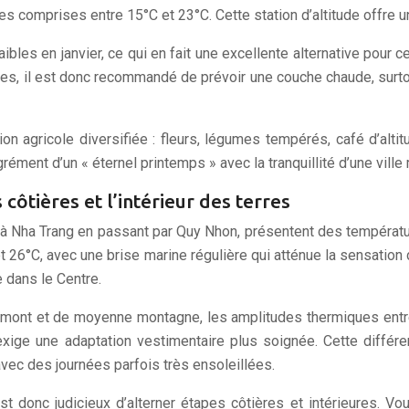
s comprises entre 15°C et 23°C. Cette station d’altitude offre u
aibles en janvier, ce qui en fait une excellente alternative pour c
hes, il est donc recommandé de prévoir une couche chaude, surtou
on agricole diversifiée : fleurs, légumes tempérés, café d’alt
agrément d’un « éternel printemps » avec la tranquillité d’une vi
côtières et l’intérieur des terres
 à Nha Trang en passant par Quy Nhon, présentent des températu
et 26°C, avec une brise marine régulière qui atténue la sensation 
 dans le Centre.
émont et de moyenne montagne, les amplitudes thermiques entre 
exige une adaptation vestimentaire plus soignée. Cette différe
avec des journées parfois très ensoleillées.
 est donc judicieux d’alterner étapes côtières et intérieures. V