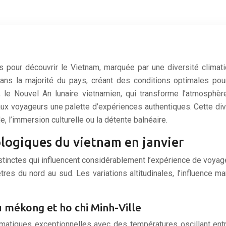
es pour découvrir le Vietnam, marquée par une diversité clim
ans la majorité du pays, créant des conditions optimales pou
t, le Nouvel An lunaire vietnamien, qui transforme l’atmosphè
t aux voyageurs une palette d’expériences authentiques. Cette di
, l’immersion culturelle ou la détente balnéaire.
logiques du vietnam en janvier
stinctes qui influencent considérablement l’expérience de voyag
ètres du nord au sud. Les variations altitudinales, l’influenc
mékong et ho chi Minh-Ville
imatiques exceptionnelles avec des températures oscillant en