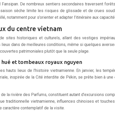
 Fansipan. De nombreux sentiers secondaires traversent forêts 
 saison sèche limite les risques de glissade et de crues sou
llé, notamment pour s’orienter et adapter l’itinéraire aux capacit
aux du centre vietnam
 sites historiques et culturels, allant des vestiges impéria
s lieux dans de meilleures conditions, même si quelques averses
couvertes patrimoniales plutôt que la seule plage.
de hué et tombeaux royaux nguyen
s hauts lieux de l’histoire vietnamienne. En janvier, les tempé
riale, inspirée de la Cité interdite de Pékin, se prête bien à un
 de la rivière des Parfums, constituent autant d’excursions co
ique traditionnelle vietnamienne, influences chinoises et touche
e caractère contemplatif de la visite.