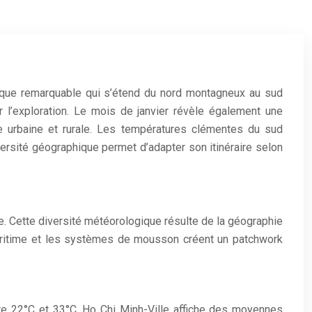
atique remarquable qui s’étend du nord montagneux au sud
r l’exploration. Le mois de janvier révèle également une
re urbaine et rurale. Les températures clémentes du sud
versité géographique permet d’adapter son itinéraire selon
e. Cette diversité météorologique résulte de la géographie
e maritime et les systèmes de mousson créent un patchwork
tre 22°C et 33°C. Ho Chi Minh-Ville affiche des moyennes