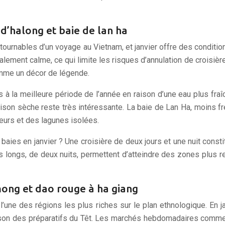
 d’halong et baie de lan ha
ntournables d’un voyage au Vietnam, et janvier offre des conditio
balement calme, ce qui limite les risques d’annulation de croisièr
omme un décor de légende.
as à la meilleure période de l’année en raison d’une eau plus fraî
saison sèche reste très intéressante. La baie de Lan Ha, moins
heurs et des lagunes isolées.
es en janvier ? Une croisière de deux jours et une nuit const
us longs, de deux nuits, permettent d’atteindre des zones plus r
mong et dao rouge à ha giang
’une des régions les plus riches sur le plan ethnologique. En ja
 raison des préparatifs du Têt. Les marchés hebdomadaires co