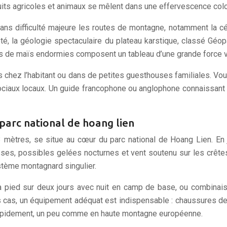
uits agricoles et animaux se mêlent dans une effervescence col
ans difficulté majeure les routes de montagne, notamment la 
té, la géologie spectaculaire du plateau karstique, classé Géop
es de maïs endormies composent un tableau d’une grande force v
chez l’habitant ou dans de petites guesthouses familiales. Vous
ciaux locaux. Un guide francophone ou anglophone connaissant
parc national de hoang lien
 mètres, se situe au cœur du parc national de Hoang Lien. En 
ses, possibles gelées nocturnes et vent soutenu sur les crête
stème montagnard singulier.
 à pied sur deux jours avec nuit en camp de base, ou combinai
 les cas, un équipement adéquat est indispensable : chaussures
rapidement, un peu comme en haute montagne européenne.